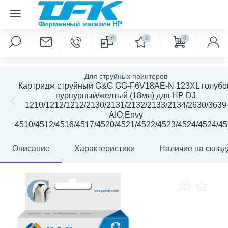
0
0
0
Для струйных принтеров
Картридж струйный G&G GG-F6V18AE-N 123XL голубо
пурпурный/желтый (18мл) для HP DJ
1210/1212/1212/2130/2131/2132/2133/2134/2630/3639
AIO;Envy
4510/4512/4516/4517/4520/4521/4522/4523/4524/4524/4
Описание
Характеристики
Наличие на склад