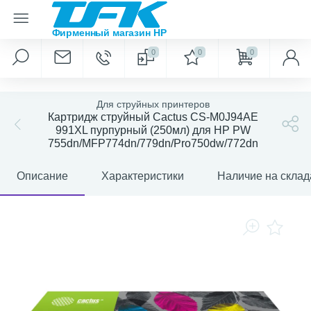
0
0
0
Для струйных принтеров
Картридж струйный Cactus CS-M0J94AE
991XL пурпурный (250мл) для HP PW
755dn/MFP774dn/779dn/Pro750dw/772dn
Описание
Характеристики
Наличие на склад