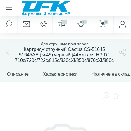
0
0
0
Для струйных принтеров
Картридж струйный Cactus CS-51645
51645AE (№45) черный (44мл) для HP DJ
710c/720c/722c/815c/820cXi/850c/870cXi/880c
Описание
Характеристики
Наличие на склад