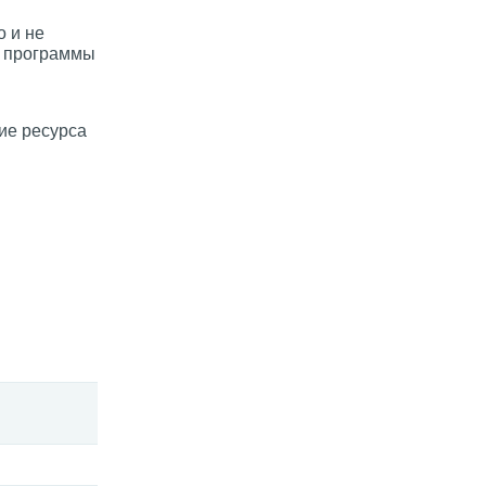
 и не
ю программы
ие ресурса