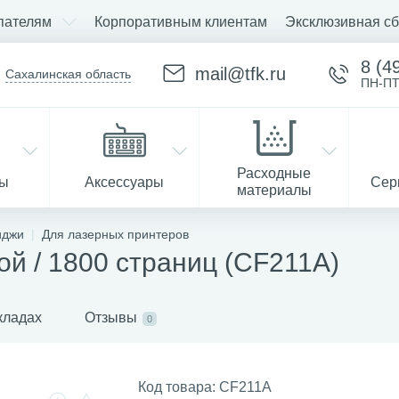
пателям
Корпоративным клиентам
Эксклюзивная сб
8 (4
mail@tfk.ru
Сахалинская область
ПН-ПТ
Расходные
ры
Аксессуары
Сер
материалы
иджи
Для лазерных принтеров
ой / 1800 страниц (CF211A)
Запчасти
кладах
Отзывы
0
Код товара:
CF211A