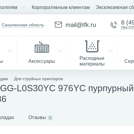
пателям
Корпоративным клиентам
Эксклюзивная сб
8 (4
mail@tfk.ru
Сахалинская область
ПН-ПТ
Расходные
ры
Аксессуары
Сер
материалы
иджи
Для струйных принтеров
GG-L0S30YC 976YC пурпурный 
Запчасти
86
кладах
Отзывы
0