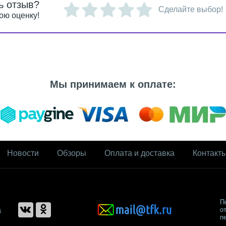
ь отзыв?
Сделайте выбор!
ою оценку!
Мы принимаем к оплате:
Новости
Обзоры
Оплата и доставка
Контакт
П
а
о
п