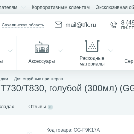
пателям
Корпоративным клиентам
Эксклюзивная сб
8 (4
mail@tfk.ru
Сахалинская область
ПН-ПТ
Расходные
ры
Аксессуары
Сер
материалы
иджи
Для струйных принтеров
Т730/Т830, голубой (300мл) (G
Запчасти
кладах
Отзывы
0
Код товара:
GG-F9K17A