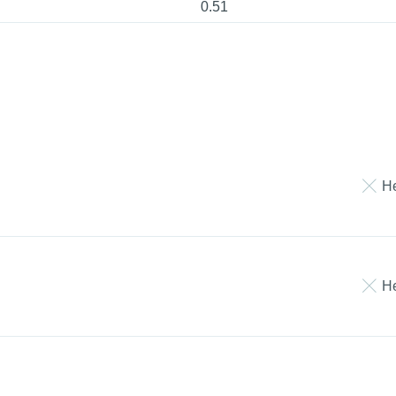
0.51
Н
Н