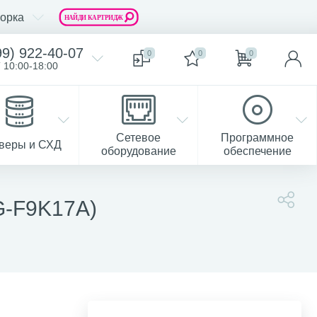
орка
99) 922-40-07
0
0
0
 10:00-18:00
Сетевое
Программное
веры и СХД
оборудование
обеспечение
G-F9K17A)