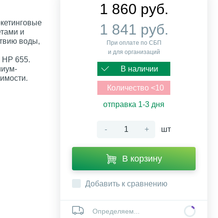
1 860 руб.
кетинговые
1 841 руб.
тами и
ствию воды,
При оплате по СБП
и для организаций
 HP 655.
иум-
В наличии
имости.
Количество <10
отправка 1-3 дня
-
+
шт
В корзину
Добавить к сравнению
Определяем...