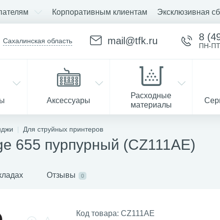
пателям
Корпоративным клиентам
Эксклюзивная сб
8 (4
mail@tfk.ru
Сахалинская область
ПН-ПТ
Расходные
ры
Аксессуары
Сер
материалы
иджи
Для струйных принтеров
ge 655 пурпурный (CZ111AE)
Запчасти
кладах
Отзывы
0
Код товара:
CZ111AE