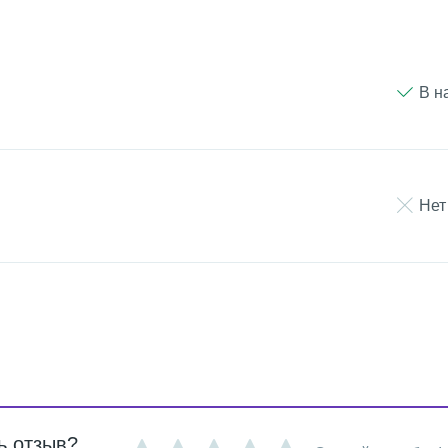
В н
Нет
ь отзыв?