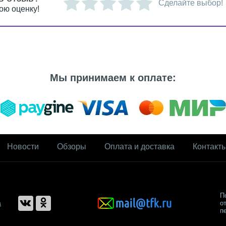
Сделайте выбор!
ою оценку!
Мы принимаем к оплате:
Новости
Обзоры
Оплата и доставка
Контакт
П
а
о
п