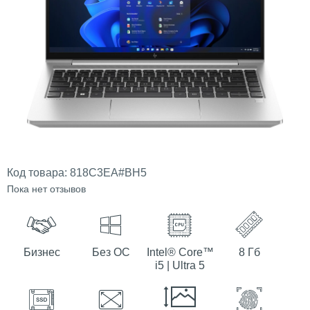
Код товара:
818C3EA#BH5
Пока нет отзывов
Бизнес
Без ОС
Intel® Core™
8 Гб
i5 | Ultra 5