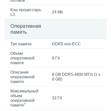
потоков
Кэш процессора,
24 Mb
L3
Оперативная
память
Тип памяти
DDR5 non-ECC
Объем
оперативной
8 Гб
памяти
Описание
8 GB DDR5-4800 MT/s (1 x
оперативной
8 GB)
памяти
Максимальный
объем
32 Гб
оперативной
?
памяти