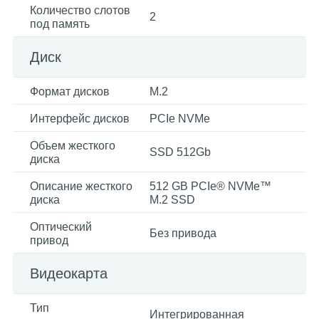
Количество слотов
2
под память
Диск
Формат дисков
M.2
Интерфейс дисков
PCIe NVMe
Объем жесткого
SSD 512Gb
диска
Описание жесткого
512 GB PCIe® NVMe™
диска
M.2 SSD
Оптический
Без привода
привод
Видеокарта
Тип
Интегрированная