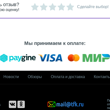
ь отзыв?
Сделайте выбор!
ою оценку!
Мы принимаем к оплате:
Новости
Обзоры
Оплата и доставка
Контакт
П
а
о
п