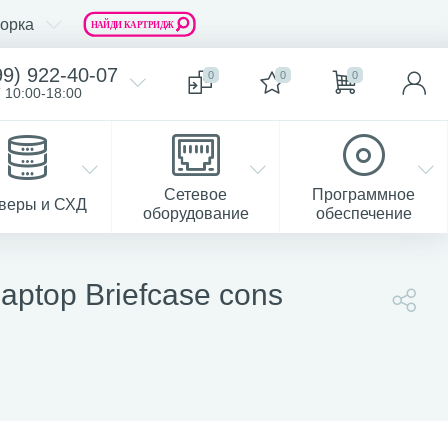
орка
99) 922-40-07
0
0
0
 10:00-18:00
Сетевое
Программное
веры и СХД
оборудование
обеспечение
ptop Briefcase cons