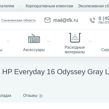
пателям
Корпоративным клиентам
Эксклюзивная сб
8 (4
mail@tfk.ru
Сахалинская область
ПН-ПТ
Расходные
ры
Аксессуары
Сер
материалы
HP Everyday 16 Odyssey Gray La
Запчасти
кладах
Отзывы
0