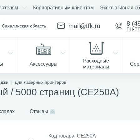
пателям
Корпоративным клиентам
Эксклюзивная сб
8 (4
mail@tfk.ru
Сахалинская область
ПН-ПТ
Расходные
ры
Аксессуары
Сер
материалы
иджи
Для лазерных принтеров
й / 5000 страниц (CE250A)
Запчасти
кладах
Отзывы
0
Код товара:
CE250A