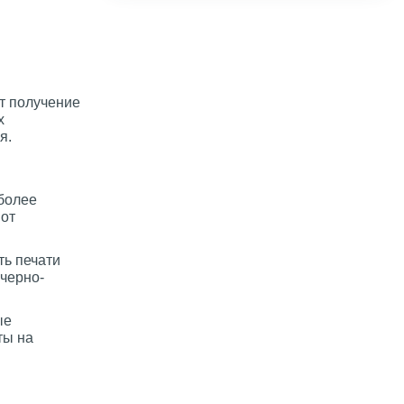
т получение
х
я.
более
 от
ть печати
черно-
ые
ты на