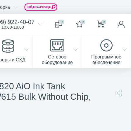
орка
99) 922-40-07
0
0
0
 10:00-18:00
Сетевое
Программное
веры и СХД
оборудование
обеспечение
20 AiO Ink Tank
615 Bulk Without Chip,