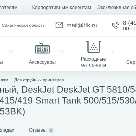
пателям
Корпоративным клиентам
Эксклюзивная сб
8 (4
mail@tfk.ru
Сахалинская область
ПН-ПТ
Расходные
ры
Аксессуары
Сер
материалы
иджи
Для струйных принтеров
ый, DeskJet DeskJet GT 5810/58
Запчасти
415/419 Smart Tank 500/515/530/
T53BK)
кладах
Отзывы
0