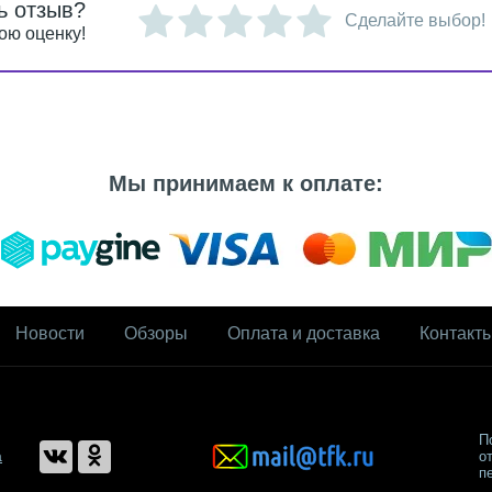
ь отзыв?
Сделайте выбор!
ою оценку!
Мы принимаем к оплате:
Новости
Обзоры
Оплата и доставка
Контакт
П
а
о
п