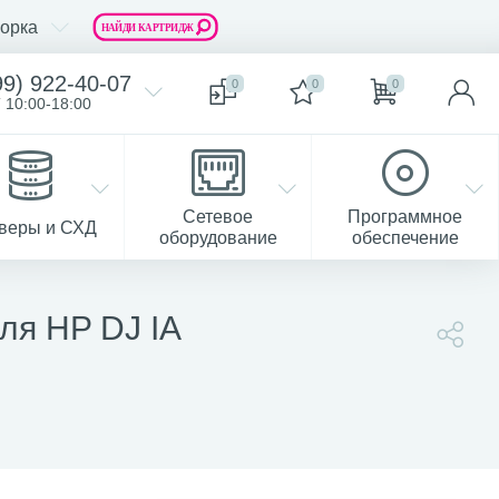
орка
99) 922-40-07
0
0
0
 10:00-18:00
Сетевое
Программное
веры и СХД
оборудование
обеспечение
ля HP DJ IA