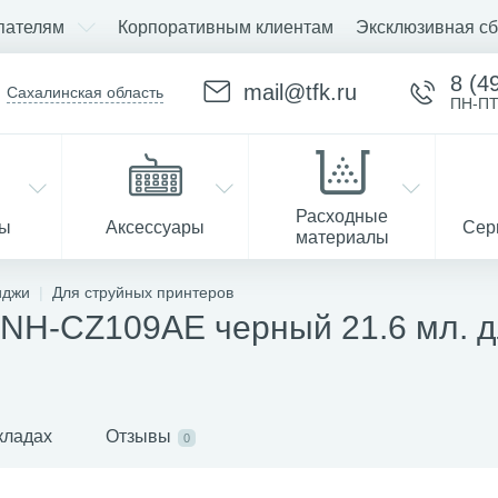
пателям
Корпоративным клиентам
Эксклюзивная сб
8 (4
mail@tfk.ru
Сахалинская область
ПН-ПТ
Расходные
ры
Аксессуары
Сер
материалы
иджи
Для струйных принтеров
NH-CZ109AE черный 21.6 мл. д
Запчасти
кладах
Отзывы
0