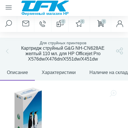
0
0
0
Для струйных принтеров
Картридж струйный G&G NH-CN628AE
желтый 110 мл. для HP Officejet Pro
X576dw/X476dn/X551dw/X451dw
Описание
Характеристики
Наличие на склад