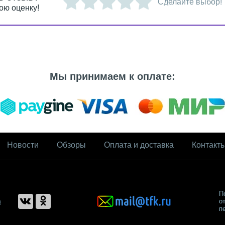
Сделайте выбор!
ою оценку!
Мы принимаем к оплате:
Новости
Обзоры
Оплата и доставка
Контакт
П
а
о
п