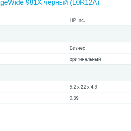
ageWide 981X черный (L0R12A)
HP Inc.
Бизнес
оригинальный
5.2 x 22 x 4.8
0.39