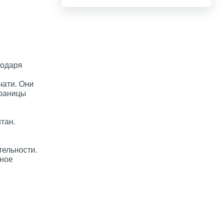
годаря
чати. Они
траницы
тан.
тельности.
нное