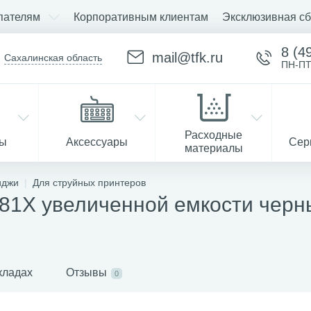
пателям
Корпоративным клиентам
Эксклюзивная сб
8 (4
mail@tfk.ru
Сахалинская область
ПН-ПТ
Расходные
ры
Аксессуары
Сер
материалы
иджи
Для струйных принтеров
81X увеличенной емкости черн
Запчасти
кладах
Отзывы
0