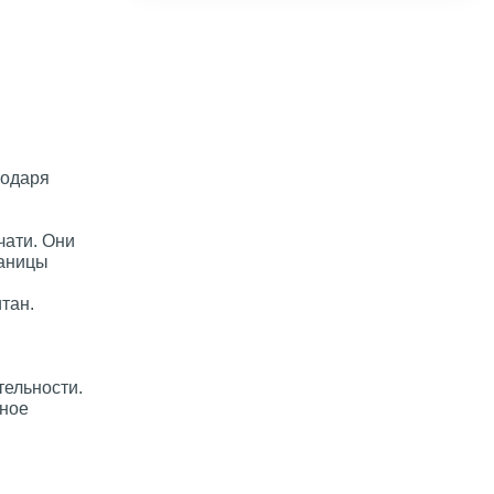
годаря
чати. Они
раницы
тан.
тельности.
нное