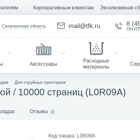
пателям
Корпоративным клиентам
Эксклюзивная сб
8 (4
mail@tfk.ru
Сахалинская область
ПН-ПТ
Расходные
ры
Аксессуары
Сер
материалы
иджи
Для струйных принтеров
ой / 10000 страниц (L0R09A)
Запчасти
кладах
Отзывы
0
Код товара:
L0R09A