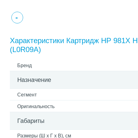
Характеристики Картридж HP 981X Hig
(L0R09A)
Бренд
Назначение
Сегмент
Оригинальность
Габариты
Размеры (Ш x Г x В), см