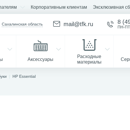
пателям
Корпоративным клиентам
Эксклюзивная сб
8 (4
mail@tfk.ru
Сахалинская область
ПН-ПТ
Расходные
ры
Аксессуары
Сер
материалы
буки
HP Essential
Запчасти